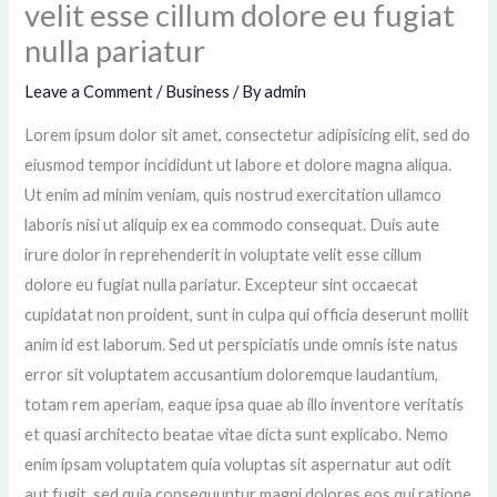
velit esse cillum dolore eu fugiat
nulla pariatur
Leave a Comment
/
Business
/ By
admin
Lorem ipsum dolor sit amet, consectetur adipisicing elit, sed do
eiusmod tempor incididunt ut labore et dolore magna aliqua.
Ut enim ad minim veniam, quis nostrud exercitation ullamco
laboris nisi ut aliquip ex ea commodo consequat. Duis aute
irure dolor in reprehenderit in voluptate velit esse cillum
dolore eu fugiat nulla pariatur. Excepteur sint occaecat
cupidatat non proident, sunt in culpa qui officia deserunt mollit
anim id est laborum. Sed ut perspiciatis unde omnis iste natus
error sit voluptatem accusantium doloremque laudantium,
totam rem aperiam, eaque ipsa quae ab illo inventore veritatis
et quasi architecto beatae vitae dicta sunt explicabo. Nemo
enim ipsam voluptatem quia voluptas sit aspernatur aut odit
aut fugit, sed quia consequuntur magni dolores eos qui ratione