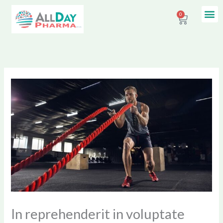
Skip
Me
0
Contact Us
Cart
to
content
In reprehenderit in voluptate