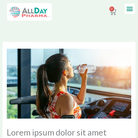
Skip
Me
0
Contact Us
Cart
to
content
Lorem ipsum dolor sit amet