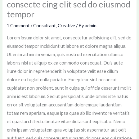
consecte cing elit sed do eiusmod
tempor
1 Comment
/
Consultant
,
Creative
/ By
admin
Lorem ipsum dolor sit amet, consectetur adipisicing elit, sed do
eiusmod tempor incididunt ut labore et dolore magna aliqua.
Ut enim ad minim veniam, quis nostrud exercitation ullamco
laboris nisi ut aliquip ex ea commodo consequat. Duis aute
irure dolor in reprehenderit in voluptate velit esse cillum
dolore eu fugiat nulla pariatur. Excepteur sint occaecat
cupidatat non proident, sunt in culpa qui officia deserunt mollit
anim id est laborum. Sed ut perspiciatis unde omnis iste natus
error sit voluptatem accusantium doloremque laudantium,
totam rem aperiam, eaque ipsa quae ab illo inventore veritatis
et quasi architecto beatae vitae dicta sunt explicabo. Nemo
enim ipsam voluptatem quia voluptas sit aspernatur aut odit
aut fugit, sed quia consequuntur magni dolores eos qui ratione